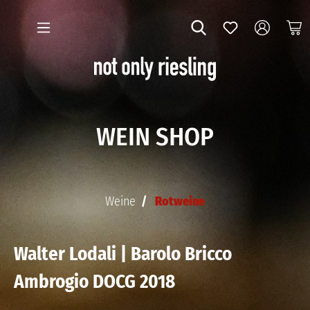
WEIN SHOP
Weine
Rotweine
Walter Lodali | Barolo Bricco
Ambrogio DOCG 2018