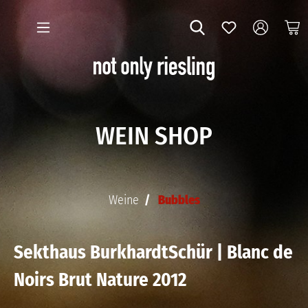
WEIN SHOP
Weine
Bubbles
Sekthaus BurkhardtSchür | Blanc de
Noirs Brut Nature 2012