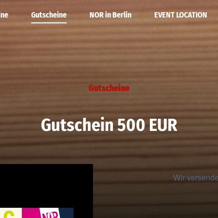
ine
Gutscheine
NOR in Berlin
EVENT LOCATION
ne
 Kalender
Rotweine
DEINE PARTY
Gutscheine
ein
Alkoholfrei
Gutschein 500 EUR
WEINE
Wir versend