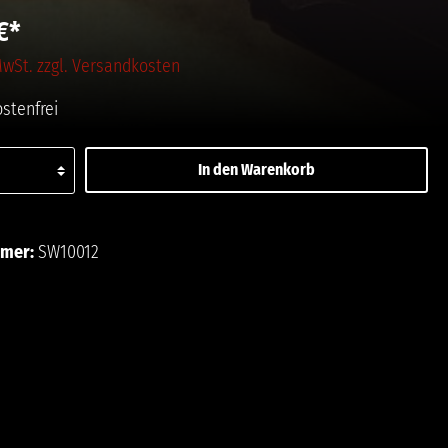
€*
 MwSt. zzgl. Versandkosten
stenfrei
In den Warenkorb
ttel hinzufügen
mmer:
SW10012