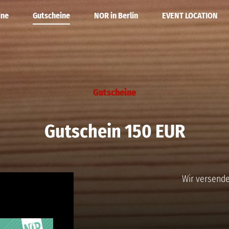
ine
Gutscheine
NOR in Berlin
EVENT LOCATION
ne
 Kalender
Rotweine
DEINE PARTY
Gutscheine
ein
Alkoholfrei
Gutschein 150 EUR
WEINE
Wir versend