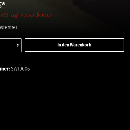
€*
 MwSt. zzgl. Versandkosten
stenfrei
In den Warenkorb
ttel hinzufügen
mmer:
SW10006