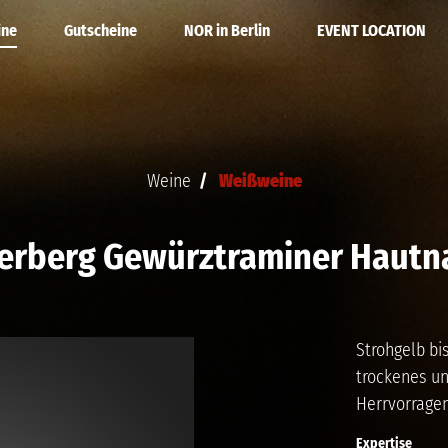
ine
Gutscheine
NOR in Berlin
EVENT LOCATION
ne
 Kalender
Rotweine
DEINE PARTY
Weine
Weißweine
ein
Alkoholfrei
tterberg Gewürztraminer Hautna
WEINE
Strohgelb bi
trockenes un
Herrvorragen
Expertise