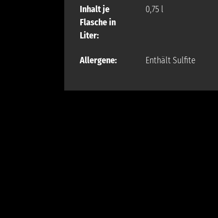
Inhalt je
0,75 l
Flasche in
Liter:
Allergene:
Enthält Sulfite