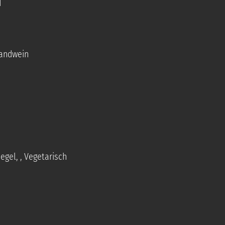
d
Landwein
uegel
,
, Vegetarisch