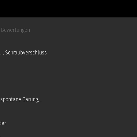
Bewertungen
n
,
, Schraubverschluss
, spontane Gärung
,
,
der