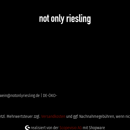
 | wein@notonlyriesling.de | DE-ÖKO-
setzl. Mehrwertsteuer zzgl.
Versandkosten
und ggf. Nachnahmegebühren, wenn nic
realisiert von der
Scopevisio AG
mit Shopware