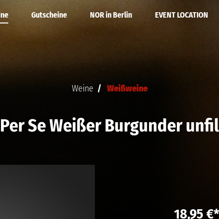
ine
Gutscheine
NOR in Berlin
EVENT LOCATION
ne
 Kalender
Rotweine
DEINE PARTY
Weine
Weißweine
ein
Alkoholfrei
Per Se Weißer Burgunder unfil
WEINE
18,95 €