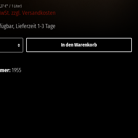
,27 €* / 1 Liter)
 MwSt. zzgl. Versandkosten
ügbar, Lieferzeit 1-3 Tage
In den Warenkorb
ttel hinzufügen
mmer:
1955