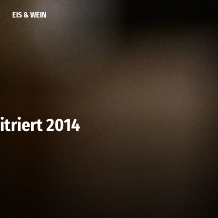
EIS & WEIN
itriert 2014
*