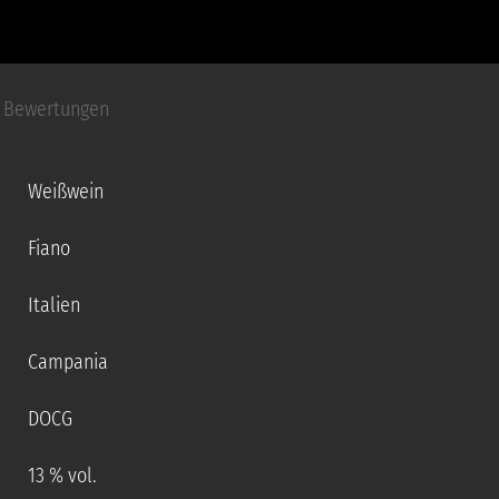
Bewertungen
Weißwein
Fiano
Italien
Campania
DOCG
13 % vol.