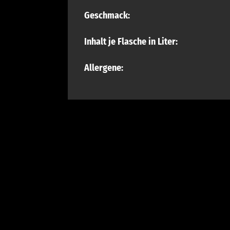
Geschmack:
Inhalt je Flasche in Liter:
Allergene: