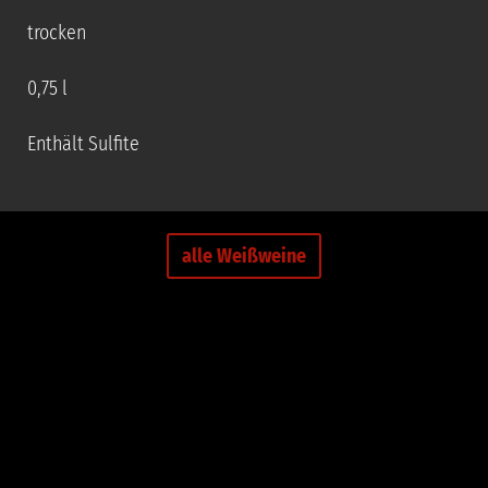
trocken
0,75 l
Enthält Sulfite
alle Weißweine