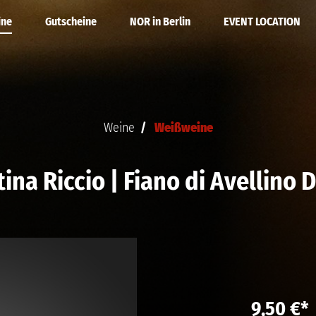
ine
Gutscheine
NOR in Berlin
EVENT LOCATION
ne
 Kalender
Rotweine
DEINE PARTY
Weine
Weißweine
ein
Alkoholfrei
ina Riccio | Fiano di Avellino
WEINE
9,50 €*